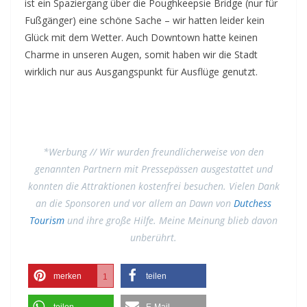
ist ein Spaziergang über die Poughkeepsie Bridge (nur für
Fußgänger) eine schöne Sache – wir hatten leider kein
Glück mit dem Wetter. Auch Downtown hatte keinen
Charme in unseren Augen, somit haben wir die Stadt
wirklich nur aus Ausgangspunkt für Ausflüge genutzt.
__
*Werbung // Wir wurden freundlicherweise von den
genannten Partnern mit Pressepässen ausgestattet und
konnten die Attraktionen kostenfrei besuchen. Vielen Dank
an die Sponsoren und vor allem an Dawn von
Dutchess
Tourism
und ihre große Hilfe. Meine Meinung blieb davon
unberührt.
merken
teilen
1