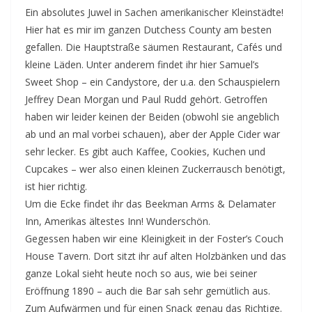
Ein absolutes Juwel in Sachen amerikanischer Kleinstädte!
Hier hat es mir im ganzen Dutchess County am besten
gefallen. Die Hauptstraße säumen Restaurant, Cafés und
kleine Läden. Unter anderem findet ihr hier Samuel’s
Sweet Shop – ein Candystore, der u.a. den Schauspielern
Jeffrey Dean Morgan und Paul Rudd gehört. Getroffen
haben wir leider keinen der Beiden (obwohl sie angeblich
ab und an mal vorbei schauen), aber der Apple Cider war
sehr lecker. Es gibt auch Kaffee, Cookies, Kuchen und
Cupcakes – wer also einen kleinen Zuckerrausch benötigt,
ist hier richtig.
Um die Ecke findet ihr das Beekman Arms & Delamater
Inn, Amerikas ältestes Inn! Wunderschön.
Gegessen haben wir eine Kleinigkeit in der Foster’s Couch
House Tavern. Dort sitzt ihr auf alten Holzbänken und das
ganze Lokal sieht heute noch so aus, wie bei seiner
Eröffnung 1890 – auch die Bar sah sehr gemütlich aus.
Zum Aufwärmen und für einen Snack genau das Richtige.