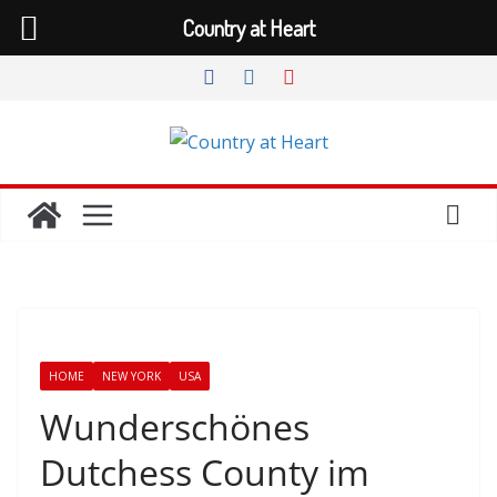
Country at Heart
Zum
Inhalt
springen
HOME
NEW YORK
USA
Wunderschönes
Dutchess County im