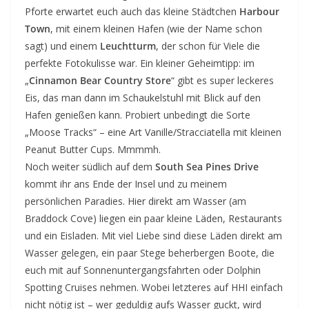
Pforte erwartet euch auch das kleine Städtchen
Harbour
Town
, mit einem kleinen Hafen (wie der Name schon
sagt) und einem
Leuchtturm
, der schon für Viele die
perfekte Fotokulisse war. Ein kleiner Geheimtipp: im
„
Cinnamon Bear Country Store
“ gibt es super leckeres
Eis, das man dann im Schaukelstuhl mit Blick auf den
Hafen genießen kann. Probiert unbedingt die Sorte
„Moose Tracks“ – eine Art Vanille/Stracciatella mit kleinen
Peanut Butter Cups. Mmmmh.
Noch weiter südlich auf dem
South Sea Pines Drive
kommt ihr ans Ende der Insel und zu meinem
persönlichen Paradies. Hier direkt am Wasser (am
Braddock Cove) liegen ein paar kleine Läden, Restaurants
und ein Eisladen. Mit viel Liebe sind diese Läden direkt am
Wasser gelegen, ein paar Stege beherbergen Boote, die
euch mit auf Sonnenuntergangsfahrten oder Dolphin
Spotting Cruises nehmen. Wobei letzteres auf HHI einfach
nicht nötig ist – wer geduldig aufs Wasser guckt, wird