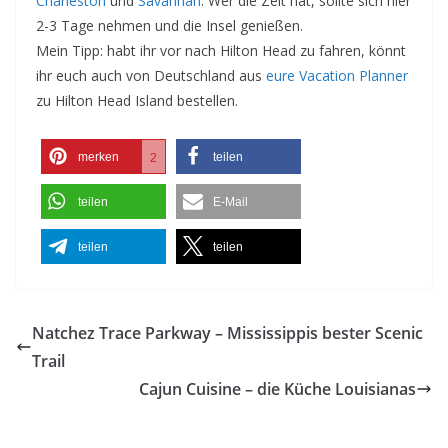
Charleston
und
Savannah
. Wer die Zeit hat, sollte sich hier
2-3 Tage nehmen und die Insel genießen.
Mein Tipp: habt ihr vor nach Hilton Head zu fahren, könnt
ihr euch auch von Deutschland aus
eure Vacation Planner
zu Hilton Head Island bestellen.
merken
teilen
2
teilen
E-Mail
teilen
teilen
Natchez Trace Parkway – Mississippis bester Scenic
Trail
Cajun Cuisine – die Küche Louisianas