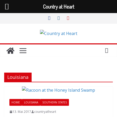
Country at Heart
Zum
Inhalt
springen
Louisiana
HOME
LOUISIANA
SOUTHERN STATES
13. Mai 2017
countryatheart