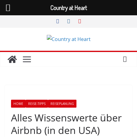
Country at Heart
Zum
Inhalt
springen
HOME
REISE-TIPPS
REISEPLANUNG
Alles Wissenswerte über
Airbnb (in den USA)