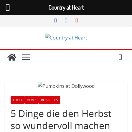
Country at Heart
Zum
Inhalt
springen
FOOD
HOME
REISE-TIPPS
5 Dinge die den Herbst
so wundervoll machen