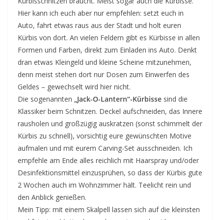
Kürbisschnitzen braucht. Meist sogar auch die Kürbisse.
Hier kann ich euch aber nur empfehlen: setzt euch in
Auto, fahrt etwas raus aus der Stadt und holt euren
Kürbis von dort. An vielen Feldern gibt es Kürbisse in allen
Formen und Farben, direkt zum Einladen ins Auto. Denkt
dran etwas Kleingeld und kleine Scheine mitzunehmen,
denn meist stehen dort nur Dosen zum Einwerfen des
Geldes – gewechselt wird hier nicht.
Die sogenannten
„Jack-O-Lantern“-Kürbisse
sind die
Klassiker beim Schnitzen. Deckel aufschneiden, das Innere
rausholen und großzügig auskratzen (sonst schimmelt der
Kürbis zu schnell), vorsichtig eure gewünschten Motive
aufmalen und mit eurem Carving-Set ausschneiden. Ich
empfehle am Ende alles reichlich mit Haarspray und/oder
Desinfektionsmittel einzusprühen, so dass der Kürbis gute
2 Wochen auch im Wohnzimmer hält. Teelicht rein und
den Anblick genießen.
Mein Tipp: mit einem Skalpell lassen sich auf die kleinsten