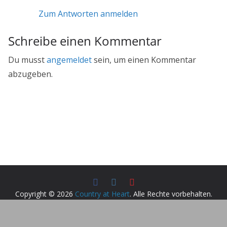
Zum Antworten anmelden
Schreibe einen Kommentar
Du musst
angemeldet
sein, um einen Kommentar
abzugeben.
Copyright © 2026
Country at Heart
. Alle Rechte vorbehalten.
Theme:
ColorMag
von ThemeGrill. Präsentiert von
WordPress
.