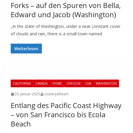
Forks – auf den Spuren von Bella,
Edward und Jacob (Washington)
„In the state of Washington, under a near constant cover
of clouds and rain, there is a small town named
Weiterlesen
CALIFORNIA
CANADA
HOME
OREGON
USA
WASHINGTON
20. Januar 2025
countryatheart
Entlang des Pacific Coast Highway
– von San Francisco bis Ecola
Beach