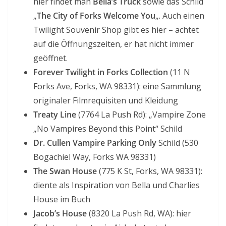
hier findet man
Bella’s Truck
sowie das Schild
„
The City of Forks Welcome You
„. Auch einen
Twilight Souvenir Shop gibt es hier – achtet
auf die Öffnungszeiten, er hat nicht immer
geöffnet.
Forever Twilight in Forks Collection
(11 N
Forks Ave, Forks, WA 98331): eine Sammlung
originaler Filmrequisiten und Kleidung
Treaty Line
(7764 La Push Rd): „Vampire Zone
„No Vampires Beyond this Point“ Schild
Dr. Cullen Vampire Parking Only
Schild (530
Bogachiel Way, Forks WA 98331)
The Swan House
(775 K St, Forks, WA 98331):
diente als Inspiration von Bella und Charlies
House im Buch
Jacob’s House
(8320 La Push Rd, WA): hier