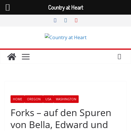
Country at Heart
Zum
Inhalt
springen
HOME
OREGON
USA
WASHINGTON
Forks – auf den Spuren
von Bella, Edward und