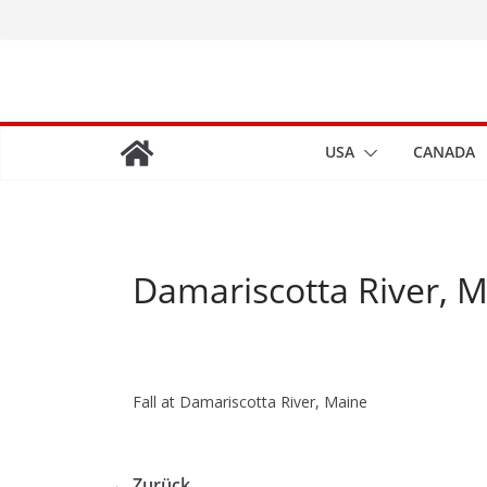
Zum
Inhalt
springen
USA
CANADA
Damariscotta River, 
Fall at Damariscotta River, Maine
← Zurück