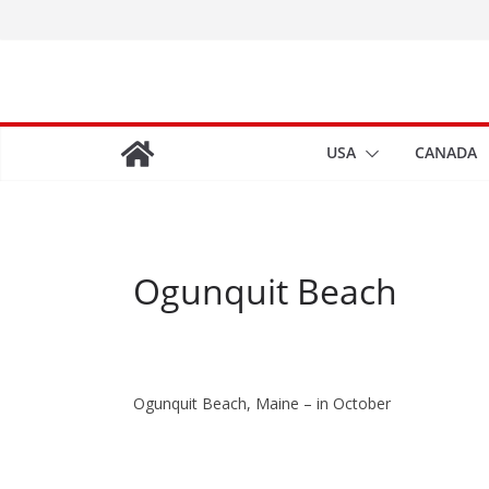
Zum
Inhalt
springen
USA
CANADA
Ogunquit Beach
Ogunquit Beach, Maine – in October