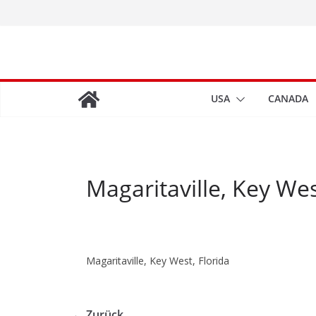
Zum
Inhalt
springen
USA
CANADA
Magaritaville, Key Wes
Magaritaville, Key West, Florida
← Zurück