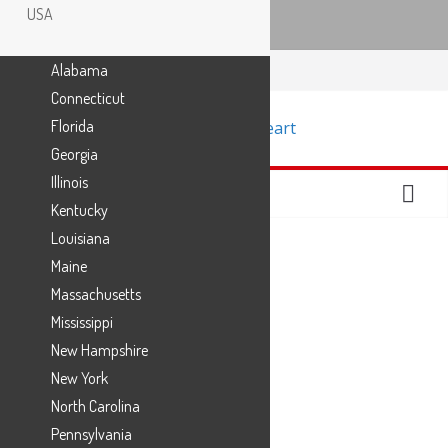
USA
Zum
Alabama
Inhalt
Connecticut
springen
Florida
Georgia
Illinois
Kentucky
Louisiana
Maine
Massachusetts
Welcome to the
Mississippi
Magnolia Silos
New Hampshire
New York
North Carolina
Pennsylvania