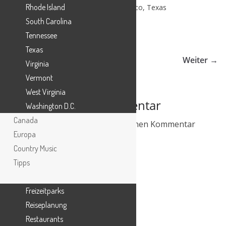
Rhode Island
Welcome to the Magnolia Silos, Waco, Texas
South Carolina
Tennessee
← Zurück
Texas
Weiter →
Virginia
Vermont
West Virginia
Schreibe einen Kommentar
Washington D.C.
Canada
Du musst
angemeldet
sein, um einen Kommentar
Europa
abzugeben.
Country Music
Tipps
Freizeitparks
Reiseplanung
Restaurants