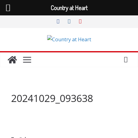
Country at Heart
Zum
Inhalt
springen
20241029_093638