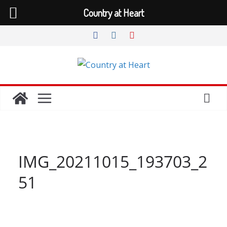
Country at Heart
Zum
Inhalt
springen
IMG_20211015_193703_2
51