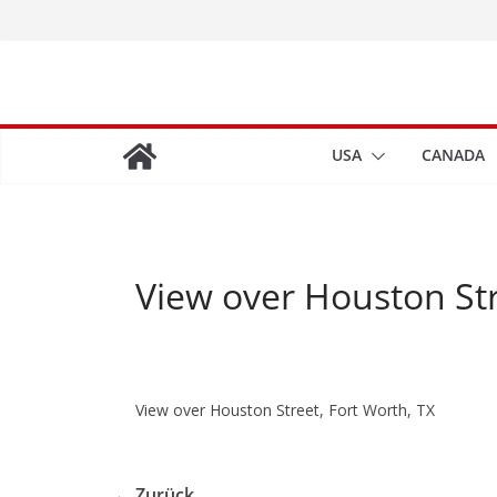
Zum
Inhalt
springen
USA
CANADA
View over Houston Str
View over Houston Street, Fort Worth, TX
← Zurück