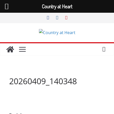
Country at Heart
Zum
Inhalt
springen
20260409_140348