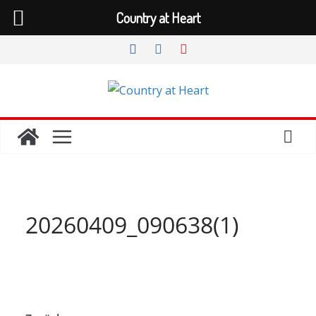
Country at Heart
Zum
Inhalt
springen
20260409_090638(1)