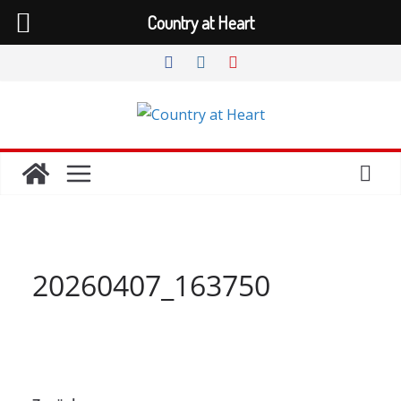
Country at Heart
Zum
Inhalt
springen
20260407_163750