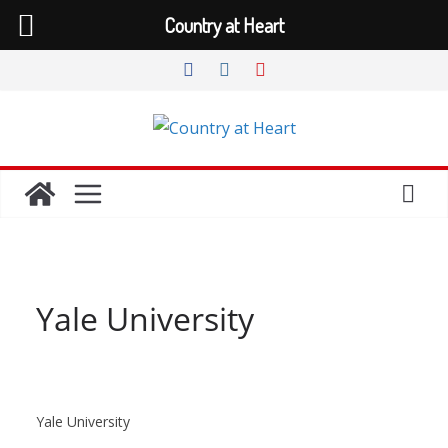
Country at Heart
Zum
Inhalt
springen
Yale University
Yale University