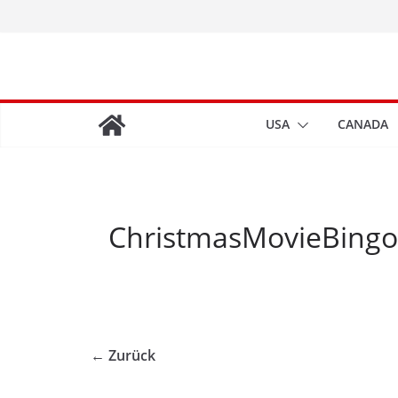
Zum
Inhalt
springen
USA
CANADA
ChristmasMovieBingo
← Zurück