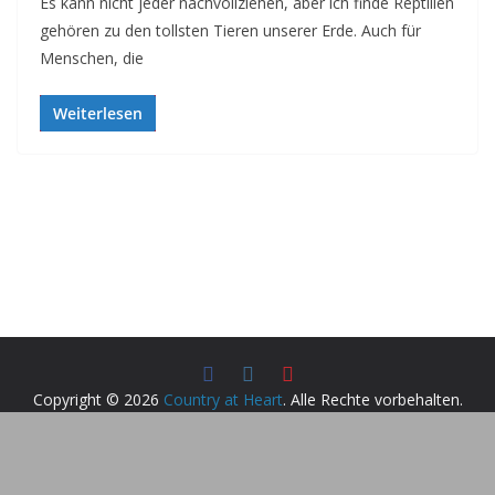
Es kann nicht jeder nachvollziehen, aber ich finde Reptilien
gehören zu den tollsten Tieren unserer Erde. Auch für
Menschen, die
Weiterlesen
Copyright © 2026
Country at Heart
. Alle Rechte vorbehalten.
Theme:
ColorMag
von ThemeGrill. Präsentiert von
WordPress
.
Cookie Consent mit Real Cookie Banner