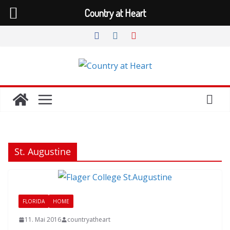
Country at Heart
Zum
Inhalt
springen
St. Augustine
FLORIDA
HOME
11. Mai 2016
countryatheart