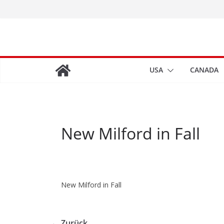
Zum
Inhalt
springen
USA
CANADA
New Milford in Fall
New Milford in Fall
← Zurück